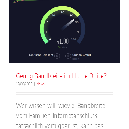
Genug Bandbreite im Home Office?
15/06/2020
|
News
Wer wissen will, wieviel Bandbreite
vom Familien-Internetanschluss
tatsächlich verfügbar ist, kann das