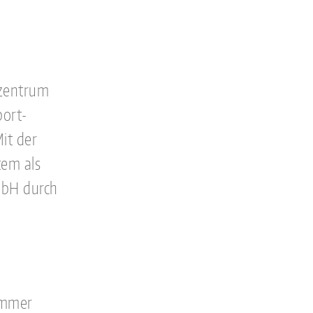
nzentrum
port-
it der
tem als
mbH durch
d
Nummer