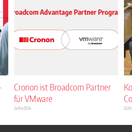
-
Cronon ist Broadcom Partner
Ko
für VMware
Co
24/04/2024
02/0