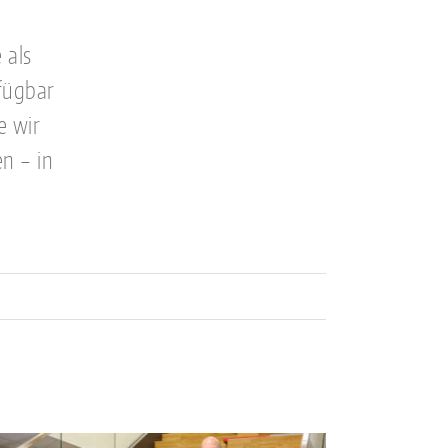
 als
rfügbar
e wir
en – in