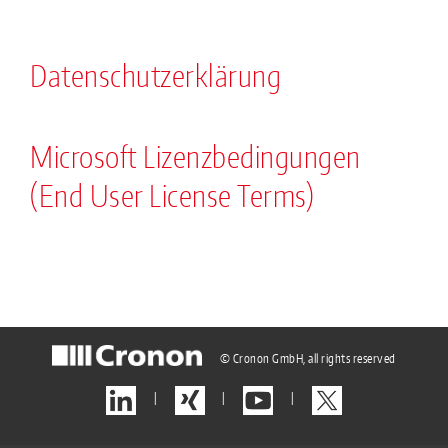
Datenschutzerklärung
Microsoft Lizenzbedingungen
(End User License Terms)
© Cronon GmbH, all rights reserved
|
|
|