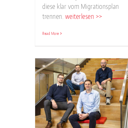
diese klar vom Migrationsplan
trennen.
weiterlesen >>
Read More
Frohe Feiertage und e
 Unser
guten Rutsch!
g Team
News