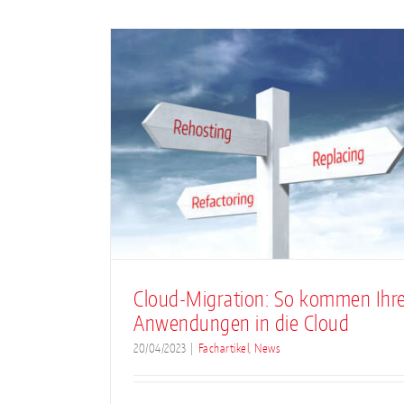
n: So
re
Hürdenlauf in die Cl
ie Cloud
News
Cloud-Migration: So kommen Ihr
Anwendungen in die Cloud
20/04/2023
|
Fachartikel
,
News