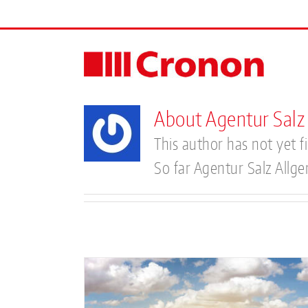
Skip
to
content
About
Agentur Salz
This author has not yet fil
So far Agentur Salz Allge