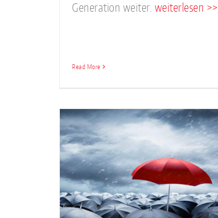
Generation weiter.
weiterlesen >>
Read More
Auch im Notfall verfü
wie er
Cloud Services mi
Standortredundan
News
Pressemitteilung