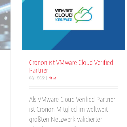
loud
Cronon ist VMware Cloud Verified
Partner
08/11/2022
|
News
Als VMware Cloud Verified Partner
ist Cronon Mitglied im weltweit
größten Netzwerk validierter