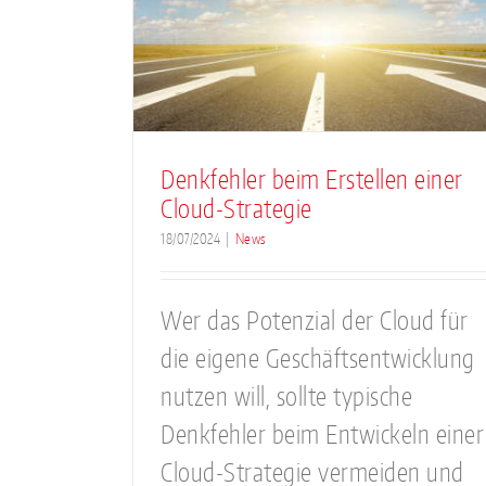
rstellen
Cronon ist Broadc
ategie
Partner für VMwar
News
Denkfehler beim Erstellen einer
Cloud-Strategie
18/07/2024
|
News
Wer das Potenzial der Cloud für
die eigene Geschäftsentwicklung
nutzen will, sollte typische
Denkfehler beim Entwickeln einer
Cloud-Strategie vermeiden und