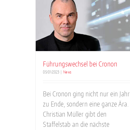
l bei
Cronon ist VMware C
Verified Partner
News
Führungswechsel bei Cronon
05/01/2023
|
News
Bei Cronon ging nicht nur ein Jahr
zu Ende, sondern eine ganze Ära.
Christian Müller gibt den
Staffelstab an die nächste