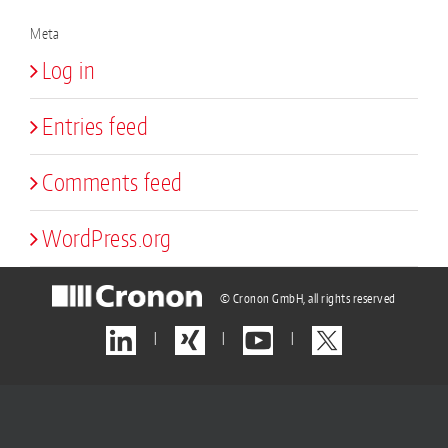
Meta
Log in
Entries feed
Comments feed
WordPress.org
© Cronon GmbH, all rights reserved
|
|
|