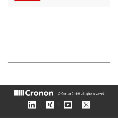
© Cronon GmbH, all rights reserved
|
|
|