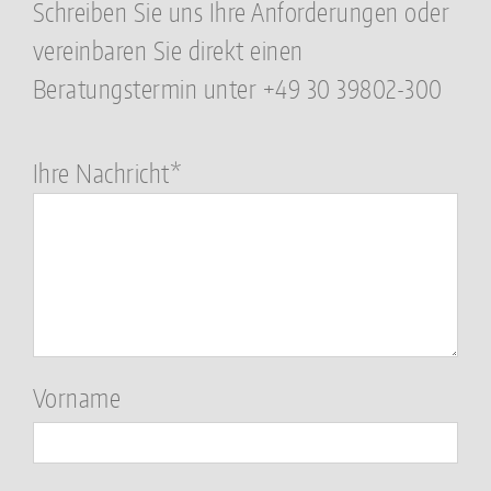
Schreiben Sie uns Ihre Anforderungen oder
vereinbaren Sie direkt einen
Beratungstermin unter +49 30 39802-300
Bitte
Ihre Nachricht*
lasse
dieses
Feld
leer.
Vorname