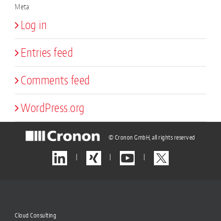
Meta
Log in
Entries feed
Comments feed
WordPress.org
© Cronon GmbH, all rights reserved
|
|
|
Cloud Consulting