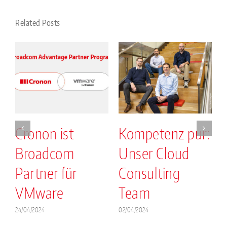
Related Posts
Cronon ist
Kompetenz pur:
Broadcom
Unser Cloud
.
Partner für
Consulting
VMware
Team
2
24/04/2024
02/04/2024