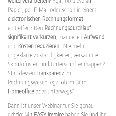
weiterverarbeiten?
Egal, ob diese auf
Papier, per E-Mail oder schon in einem
elektronischen Rechnungsformat
eintreffen? Den
Rechnungsdurchlauf
signifikant verkürzen
, manuellen
Aufwand
und
Kosten reduzieren
? Nie mehr
ungeklärte Zuständigkeiten, versäumte
Skontofristen und Unterschriftenmappen?
Stattdessen
Transparenz
im
Rechnungswesen, egal ob im Büro,
Homeoffice
oder unterwegs?
Dann ist unser Webinar für Sie genau
richtig: Mit
EASY Invoice
haben Sie und Ihr