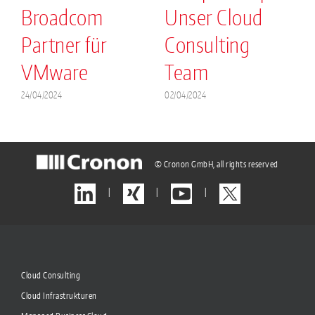
Broadcom
Unser Cloud
.
Partner für
Consulting
VMware
Team
2
24/04/2024
02/04/2024
© Cronon GmbH, all rights reserved
|
|
|
Cloud Consulting
Cloud Infrastrukturen