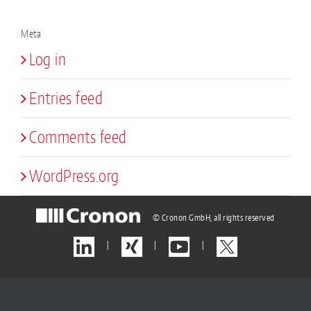
Meta
Log in
Entries feed
Comments feed
WordPress.org
© Cronon GmbH, all rights reserved
|
|
|