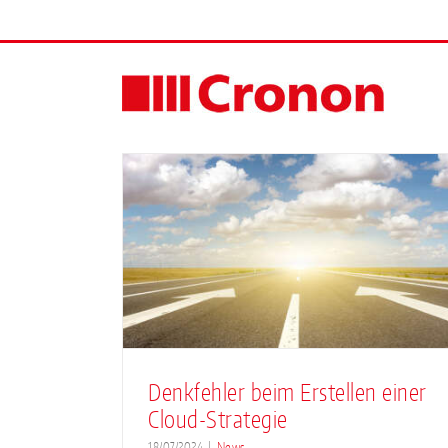
Skip
to
content
rstellen
ategie
Denkfehler beim Erstellen einer
Cloud-Strategie
18/07/2024
|
News