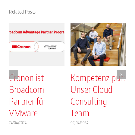
Related Posts
Cronon ist
Kompetenz pur:
Broadcom
Unser Cloud
.
Partner für
Consulting
VMware
Team
2
24/04/2024
02/04/2024