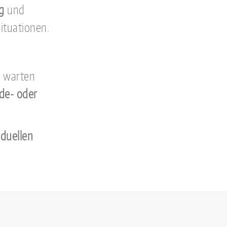
g
und
ituationen.
u warten
de- oder
iduellen