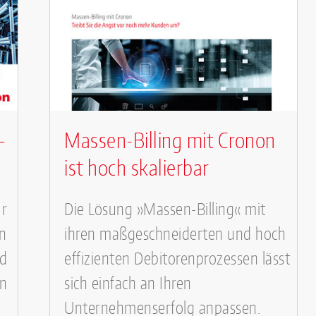
–
Massen-Billing mit Cronon
ist hoch skalierbar
ür
Die Lösung »Massen-Billing« mit
en
ihren maßgeschneiderten und hoch
nd
effizienten Debitorenprozessen lässt
en
sich einfach an Ihren
Unternehmenserfolg anpassen.