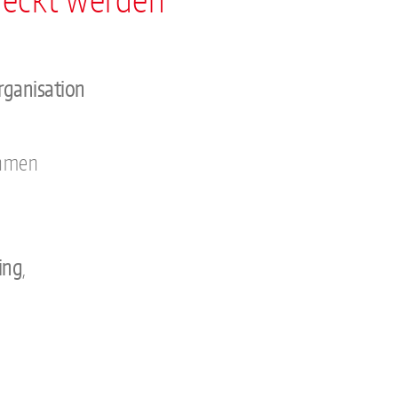
rganisation
ehmen
ing
,