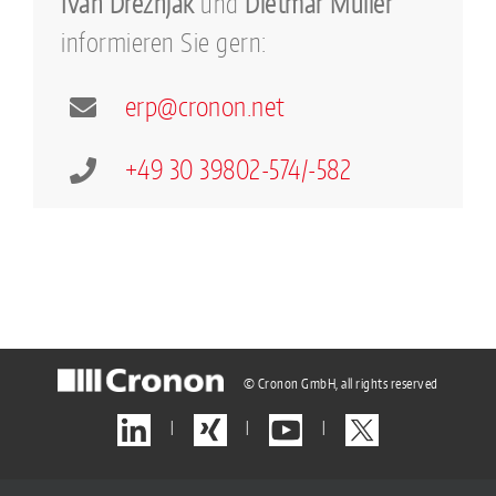
Ivan Dreznjak
und
Dietmar Müller
informieren Sie gern:
erp
@
cron
on.
net
+49 30 39802-574/-582
© Cronon GmbH, all rights reserved
|
|
|