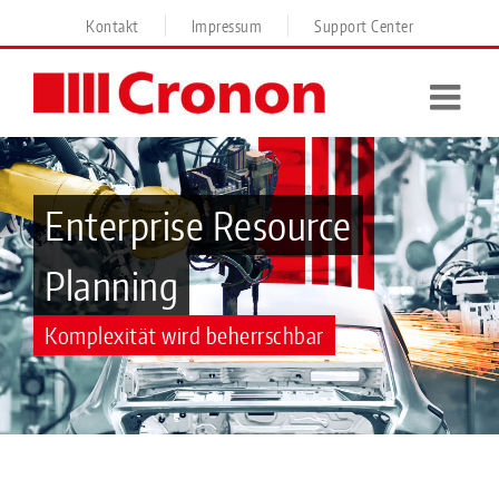
Skip
Kontakt
Impressum
Support Center
to
content
Enterprise Resource
Planning
Komplexität wird beherrschbar