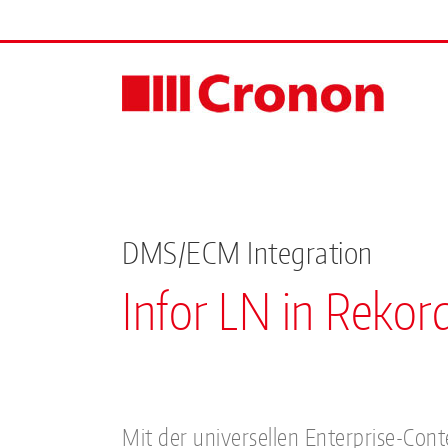
Skip
to
content
DMS/ECM Integration
Infor LN in Reko
Mit der universellen Enterprise-Co