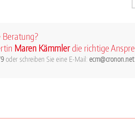
le Beratung?
rtin
Maren Kämmler
die richtige Anspre
79
oder schreiben Sie eine E-Mail:
ecm
@
cron
on.
net