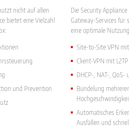
ützt nicht auf allen
Die Security Applianc
e bietet eine Vielzahl
Gateway-Services für
ox:
eine optimale Nutzung
ktionen
Site-to-Site VPN m
hrssteuerung
Client-VPN mit L2TP
ng
DHCP-, NAT-, QoS-
tion und Prevention
Bündelung mehrerer
Hochgeschwindigkeit
hutz
Automatisches Erken
Ausfällen und schnel