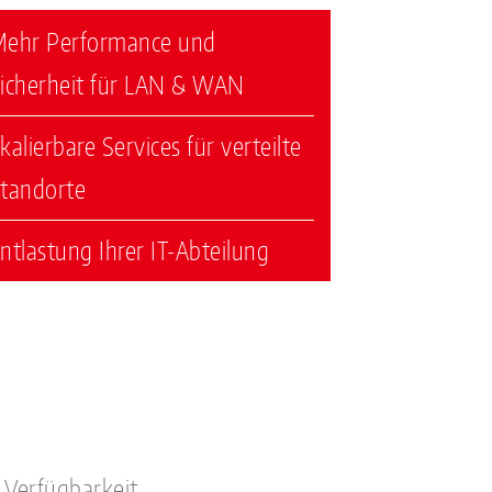
ehr Performance und
icherheit für LAN & WAN
kalierbare Services für verteilte
tandorte
ntlastung Ihrer IT-Abteilung
Verfügbarkeit