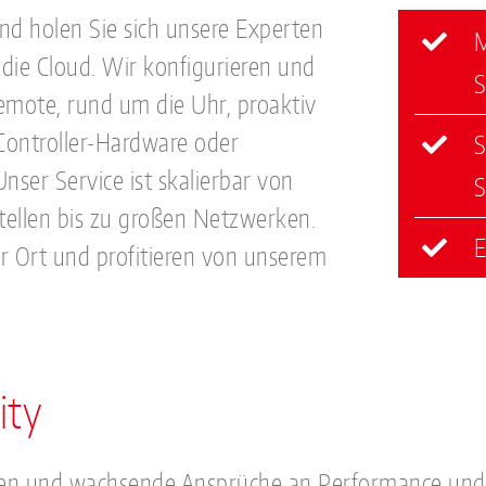
d holen Sie sich unsere Experten
M
 die Cloud. Wir konfigurieren und
S
mote, rund um die Uhr, proaktiv
 Controller-Hardware oder
S
er Service ist skalierbar von
S
tellen bis zu großen Netzwerken.
E
r Ort und profitieren von unserem
ity
 und wachsende Ansprüche an Performance und 