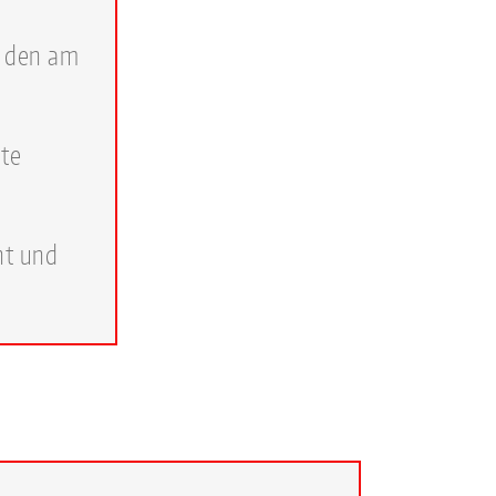
r den am
te
ht und