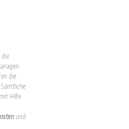
 die
managen.
fen die
 Sämtliche
it Hilfe
kosten
und