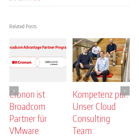
Related Posts
Cronon ist
Kompetenz pur:
Broadcom
Unser Cloud
.
Partner für
Consulting
VMware
Team
2