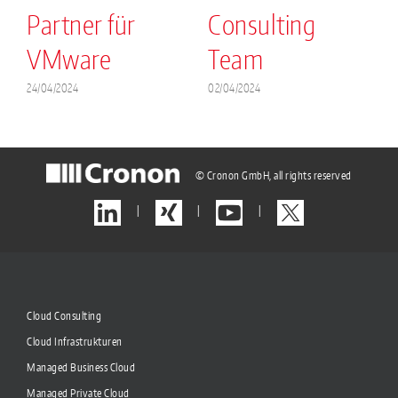
.
Partner für
Consulting
VMware
Team
2
24/04/2024
02/04/2024
© Cronon GmbH, all rights reserved
|
|
|
Cloud Consulting
Cloud Infrastrukturen
Managed Business Cloud
Managed Private Cloud