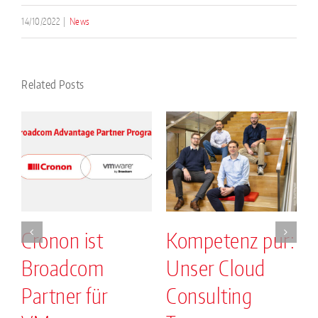
14/10/2022
|
News
Related Posts
Cronon ist
Kompetenz pur:
Broadcom
Unser Cloud
.
Partner für
Consulting