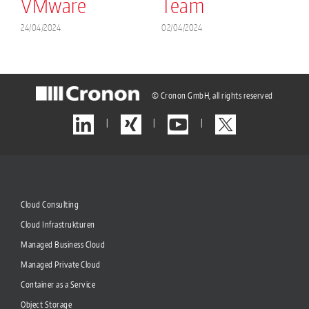
VMware
Team
2
24/04/2024
02/04/2024
© Cronon GmbH, all rights reserved
|
|
|
Cloud Consulting
Cloud Infrastrukturen
Managed Business Cloud
Managed Private Cloud
Container as a Service
Object Storage