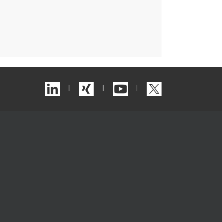
|
|
|