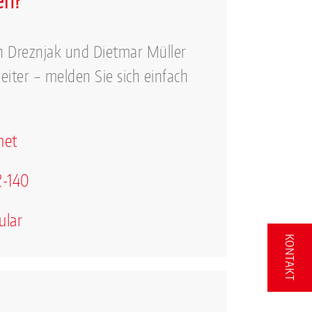
en?
n Dreznjak und Dietmar Müller
eiter – melden Sie sich einfach
net
2-140
ular
KONTAKT