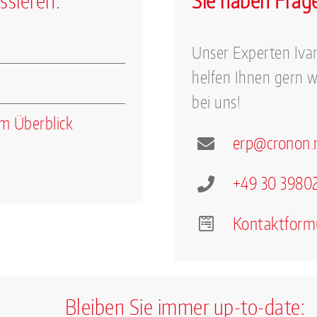
ssieren:
Sie haben Frag
Unser Experten Iva
helfen Ihnen gern w
bei uns!
m Überblick
erp
@
cron
on.
+49 30 3980
Kontaktform
Bleiben Sie immer up-to-date: