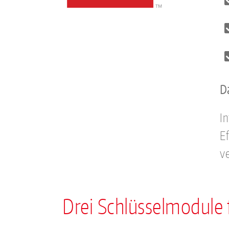
Da
In
E
v
Drei Schlüsselmodule 