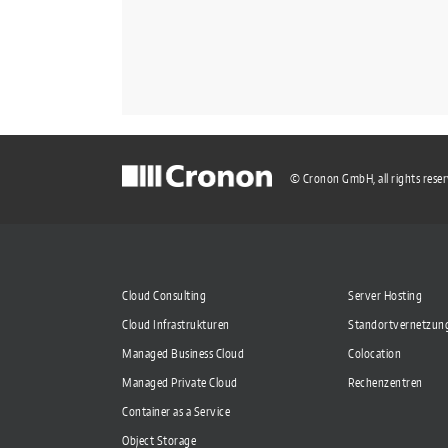
© Cronon GmbH, all rights rese
Cloud Consulting
Server Hosting
Cloud Infrastrukturen
Standortvernetzun
Managed Business Cloud
Colocation
Managed Private Cloud
Rechenzentren
Container as a Service
Object Storage