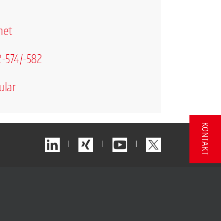
net
-574/-582
ular
KONTAKT
|
|
|