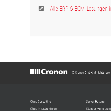
Alle ERP & ECM-Lösungen i
© Cronon GmbH, all rights rese
Cloud Consulting
Server Hosting
Cloud Infrastrukturen
Standortvernetzun