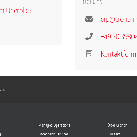
bei uns!
m Überblick
erp
@
cron
on.
+49 30 39802
Kontaktform
rved
Managed Operations
Über Cronon
g
Datenbank Services
Kontakt