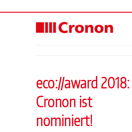
Skip
to
content
eco://award 2018:
Cronon ist
nominiert!