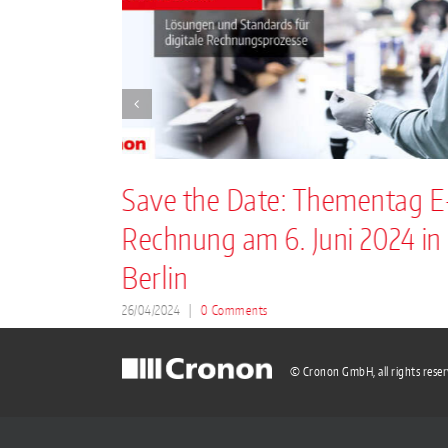
llen
Save the Date: Thementag E
Rechnung am 6. Juni 2024 in
Berlin
26/04/2024
|
0 Comments
© Cronon GmbH, all rights rese