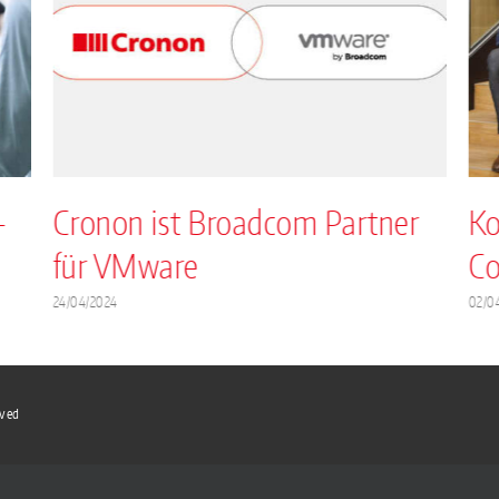
-
Cronon ist Broadcom Partner
Ko
für VMware
Co
24/04/2024
02/0
rved