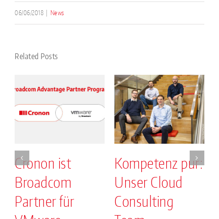
06/06/2018
|
News
Related Posts
Cronon ist
Kompetenz pur:
Broadcom
Unser Cloud
.
Partner für
Consulting
2