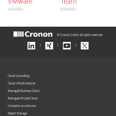
VMware
Team
24/04/2024
02/04/2024
© Cronon GmbH, all rights reserved
|
|
|
Cloud Consulting
Cloud Infrastrukturen
Managed Business Cloud
Managed Private Cloud
Container as a Service
Object Storage