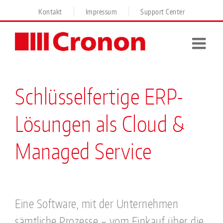
Skip
Kontakt
Impressum
Support Center
to
content
Schlüsselfertige ERP-
Lösungen als Cloud &
Managed Service
Eine Software, mit der Unternehmen
sämtliche Prozesse – vom Einkauf über die