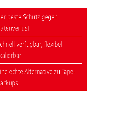
er beste Schutz gegen
atenverlust
chnell verfügbar, flexibel
kalierbar
ine echte Alternative zu Tape-
ackups