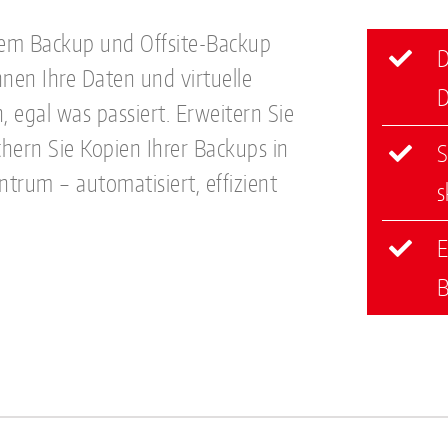
alem Backup und Offsite-Backup
D
nnen Ihre Daten und virtuelle
D
, egal was passiert. Erweitern Sie
chern Sie Kopien Ihrer Backups in
S
rum – automatisiert, effizient
s
E
B