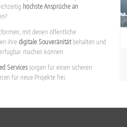
eichzeitig
höchste Ansprüche an
en?
formen, mit denen öffentliche
men ihre
digitale Souveränität
behalten und
 verfügbar machen können.
ed Services
sorgen für einen sicheren
cen für neue Projekte frei.