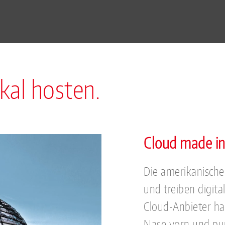
kal hosten.
Cloud made i
Die amerikanische
und treiben digita
Cloud-Anbieter h
Nase vorn und pun