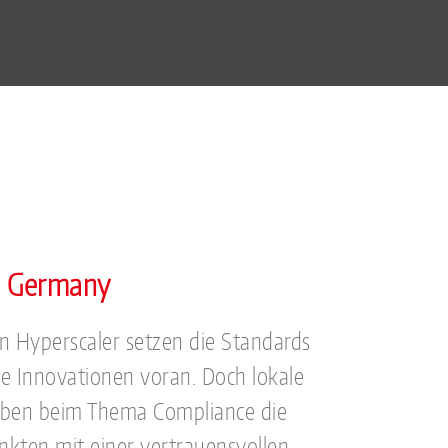
n Germany
n Hyperscaler setzen die Standards
le Innovationen voran. Doch lokale
aben beim Thema Compliance die
kten mit einer vertrauensvollen