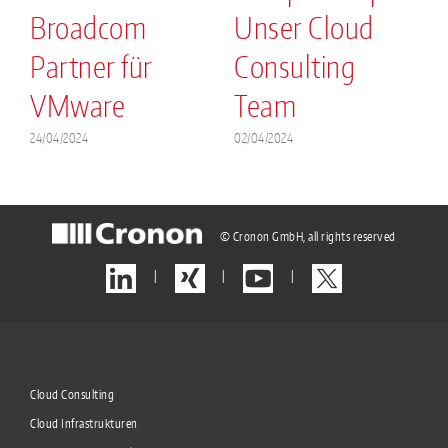
Broadcom
Unser Cloud
.
Partner für
Consulting
VMware
Team
2
24/04/2024
02/04/2024
© Cronon GmbH, all rights reserved
|
|
|
Cloud Consulting
Cloud Infrastrukturen