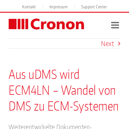
Skip
Kontakt
Impressum
Support Center
to
content
Next
Aus uDMS wird
ECM4LN – Wandel von
DMS zu ECM-Systemen
Weiterentwickelte Dokumenten-