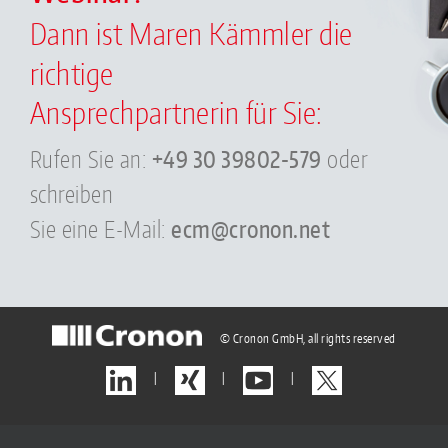
Dann ist Maren Kämmler die
richtige
Ansprechpartnerin für Sie:
Rufen Sie an:
+49 30 39802-579
oder
schreiben
Sie eine E-Mail:
ecm
@
cron
on.
net
© Cronon GmbH, all rights reserved
|
|
|