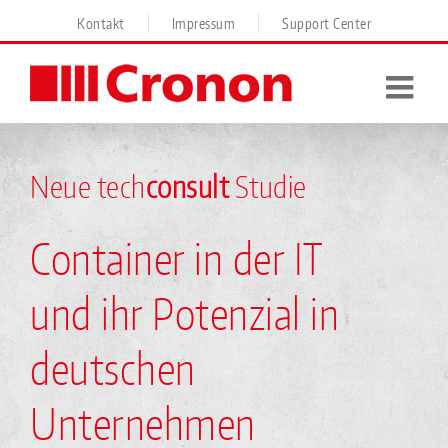
Skip
Kontakt
Impressum
Support Center
to
content
Neue tech
consult
Studie
Container in der IT
und ihr Potenzial in
deutschen
Unternehmen